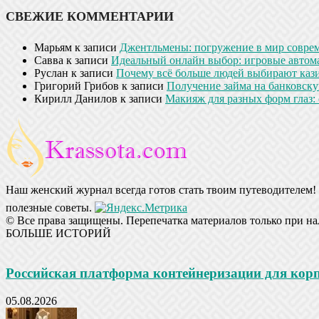
СВЕЖИЕ КОММЕНТАРИИ
Марьям
к записи
Джентльмены: погружение в мир совре
Савва
к записи
Идеальный онлайн выбор: игровые автом
Руслан
к записи
Почему всё больше людей выбирают кази
Григорий Грибов
к записи
Получение займа на банковскую
Кирилл Данилов
к записи
Макияж для разных форм глаз: 
Наш женский журнал всегда готов стать твоим путеводителем! 
полезные советы.
© Все права защищены. Перепечатка материалов только при на
БОЛЬШЕ ИСТОРИЙ
Российская платформа контейнеризации для ко
05.08.2026