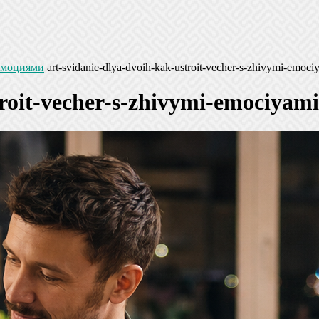
 эмоциями
art-svidanie-dlya-dvoih-kak-ustroit-vecher-s-zhivymi-emoci
troit-vecher-s-zhivymi-emociyami