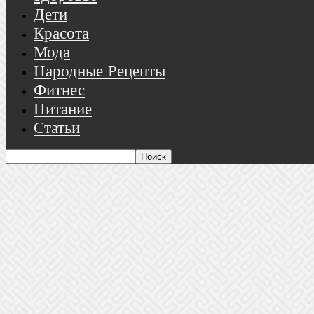
Дети
Красота
Мода
Народные Рецепты
Фитнес
Питание
Статьи