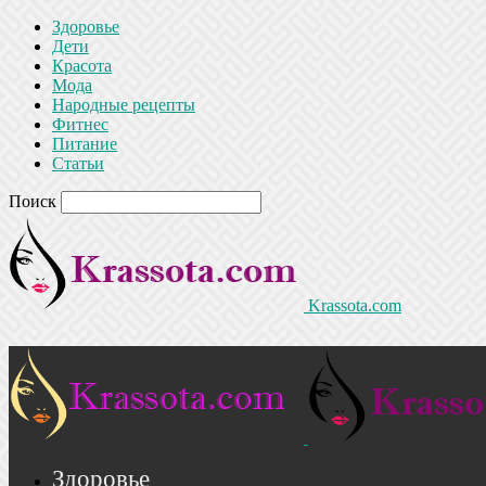
Здоровье
Дети
Красота
Мода
Народные рецепты
Фитнес
Питание
Статьи
Поиск
Krassota.com
Здоровье