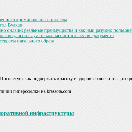
менного криминального триллера
аты Вулкан
но онлайн: реальные преимущества и как ими разумно пользова
 карту, используя только паспорт в качестве документа
секреты идеального образа
Посоветует как поддержать красоту и здоровье твоего тела, откр
личии гиперссылки на krassota.com
рпоративной инфраструктуры