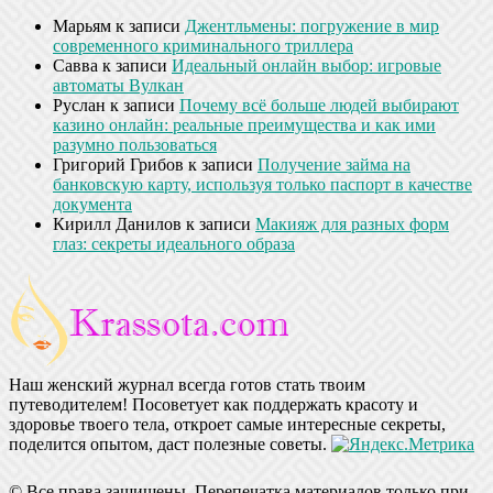
Марьям
к записи
Джентльмены: погружение в мир
современного криминального триллера
Савва
к записи
Идеальный онлайн выбор: игровые
автоматы Вулкан
Руслан
к записи
Почему всё больше людей выбирают
казино онлайн: реальные преимущества и как ими
разумно пользоваться
Григорий Грибов
к записи
Получение займа на
банковскую карту, используя только паспорт в качестве
документа
Кирилл Данилов
к записи
Макияж для разных форм
глаз: секреты идеального образа
Наш женский журнал всегда готов стать твоим
путеводителем! Посоветует как поддержать красоту и
здоровье твоего тела, откроет самые интересные секреты,
поделится опытом, даст полезные советы.
© Все права защищены. Перепечатка материалов только при