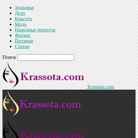
Здоровье
Дети
Красота
Мода
Народные рецепты
Фитнес
Питание
Статьи
Поиск
Krassota.com