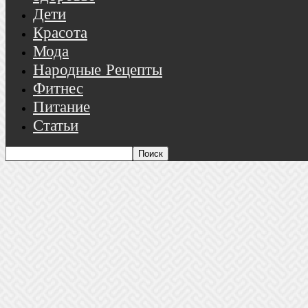
Дети
Красота
Мода
Народные Рецепты
Фитнес
Питание
Статьи