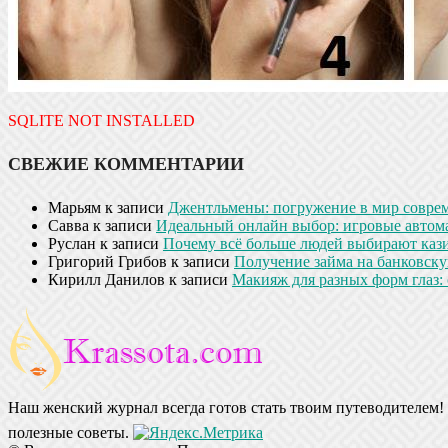
SQLITE NOT INSTALLED
СВЕЖИЕ КОММЕНТАРИИ
Марьям
к записи
Джентльмены: погружение в мир совре
Савва
к записи
Идеальный онлайн выбор: игровые автом
Руслан
к записи
Почему всё больше людей выбирают кази
Григорий Грибов
к записи
Получение займа на банковскую
Кирилл Данилов
к записи
Макияж для разных форм глаз: 
Наш женский журнал всегда готов стать твоим путеводителем! 
полезные советы.