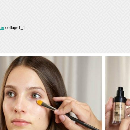
ия
collage1_1