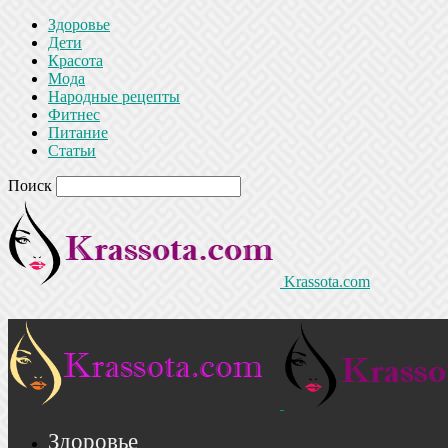
Здоровье
Дети
Красота
Мода
Народные рецепты
Фитнес
Питание
Статьи
Поиск
Krassota.com
Здоровье