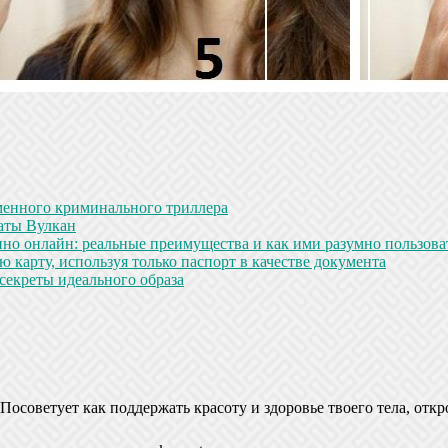
менного криминального триллера
аты Вулкан
но онлайн: реальные преимущества и как ими разумно пользова
 карту, используя только паспорт в качестве документа
секреты идеального образа
Посоветует как поддержать красоту и здоровье твоего тела, откр