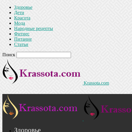
Здоровье
Дети
Красота
Мода
Народные рецепты
Фитнес
Питание
Статьи
Поиск
Krassota.com
Здоровье