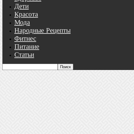
Дети
Красота
Мода
Народные Рецепты
Фитнес
Питание
Статьи