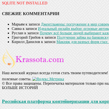
SQLITE NOT INSTALLED
СВЕЖИЕ КОММЕНТАРИИ
Марьям
к записи
Джентльмены: погружение в мир совре
Савва
к записи
Идеальный онлайн выбор: игровые автом
Руслан
к записи
Почему всё больше людей выбирают кази
Григорий Грибов
к записи
Получение займа на банковскую
Кирилл Данилов
к записи
Макияж для разных форм глаз: 
Наш женский журнал всегда готов стать твоим путеводителем! 
полезные советы.
© Все права защищены. Перепечатка материалов только при на
БОЛЬШЕ ИСТОРИЙ
Российская платформа контейнеризации для ко