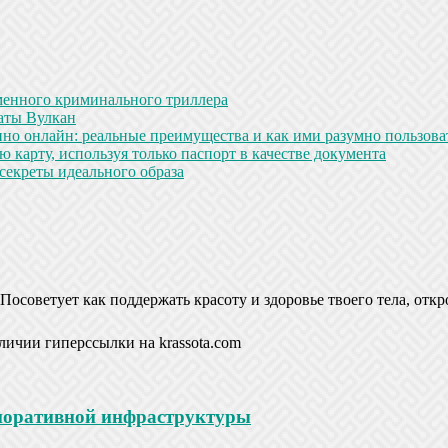
менного криминального триллера
аты Вулкан
но онлайн: реальные преимущества и как ими разумно пользова
 карту, используя только паспорт в качестве документа
секреты идеального образа
Посоветует как поддержать красоту и здоровье твоего тела, откр
личии гиперссылки на krassota.com
рпоративной инфраструктуры