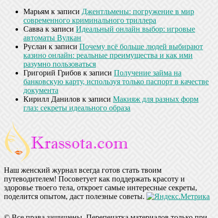
Марьям
к записи
Джентльмены: погружение в мир
современного криминального триллера
Савва
к записи
Идеальный онлайн выбор: игровые
автоматы Вулкан
Руслан
к записи
Почему всё больше людей выбирают
казино онлайн: реальные преимущества и как ими
разумно пользоваться
Григорий Грибов
к записи
Получение займа на
банковскую карту, используя только паспорт в качестве
документа
Кирилл Данилов
к записи
Макияж для разных форм
глаз: секреты идеального образа
Наш женский журнал всегда готов стать твоим
путеводителем! Посоветует как поддержать красоту и
здоровье твоего тела, откроет самые интересные секреты,
поделится опытом, даст полезные советы.
© Все права защищены. Перепечатка материалов только при