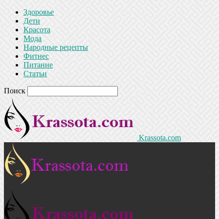
Здоровье
Дети
Красота
Мода
Народные рецепты
Фитнес
Питание
Статьи
Поиск
Krassota.com